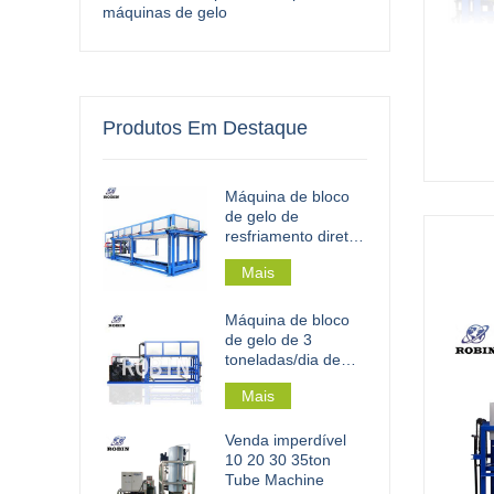
máquinas de gelo
Produtos Em Destaque
Máquina de bloco
de gelo de
resfriamento direto
industrial 30 t
Mais
Máquina de bloco
de gelo de 3
toneladas/dia de
resfriamento direto
Mais
para
processamento de
pesca
Venda imperdível
10 20 30 35ton
Tube Machine