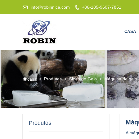

info@robinnice.com
+86-185-9607-7851

CASA

>
Produtos
>
Bloco de Gelo
>
Máquina de gelo d
casa
Máqu
Produtos
A máqu