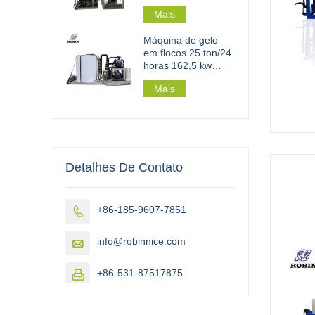
Mais
Máquina de gelo
em flocos 25 ton/24
horas 162,5 kw
para fábrica de gelo
Mais
em flocos em
grande escala
Detalhes De Contato
+86-185-9607-7851

info@robinnice.com

+86-531-87517875
