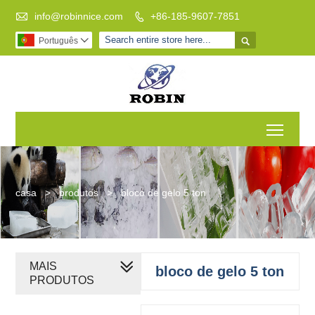

info@robinnice.com
+86-185-9607-7851


Português

Toggl
casa
>
produtos
>
bloco de gelo 5 ton
MAIS
bloco de gelo 5 ton
PRODUTOS