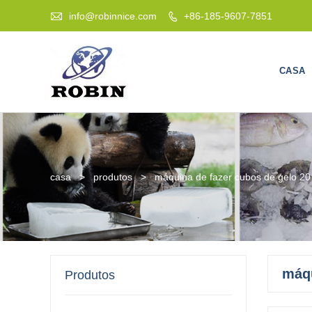

info@robinnice.com
+86-185-9607-7851

CASA
casa
>
produtos
>
máquina de fazer cubos de gelo 20
máqu
Produtos