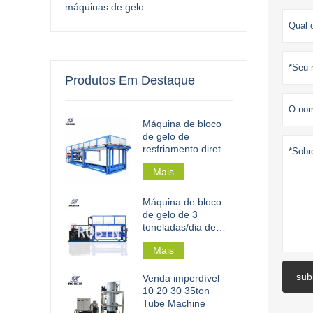
máquinas de gelo
Produtos Em Destaque
Máquina de bloco
de gelo de
resfriamento direto
industrial 30 t
Mais
Máquina de bloco
de gelo de 3
toneladas/dia de
resfriamento direto
Mais
para
processamento de
sub
pesca
Venda imperdível
10 20 30 35ton
Tube Machine