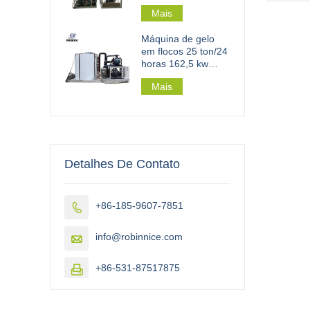
Mais
Máquina de gelo
em flocos 25 ton/24
horas 162,5 kw
para fábrica de gelo
Mais
em flocos em
grande escala
Detalhes De Contato
+86-185-9607-7851

info@robinnice.com

+86-531-87517875
