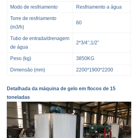
Modo de resfriamento
Resfriamento a água
Torre de resfriamento
60
(m3/h)
Tubo de entrada/drenagem
2*3/4";1/2"
de água
Peso (kg)
3850KG
Dimensão (mm)
2200*1900*2200
Detalhada da máquina de gelo em flocos de 15
toneladas