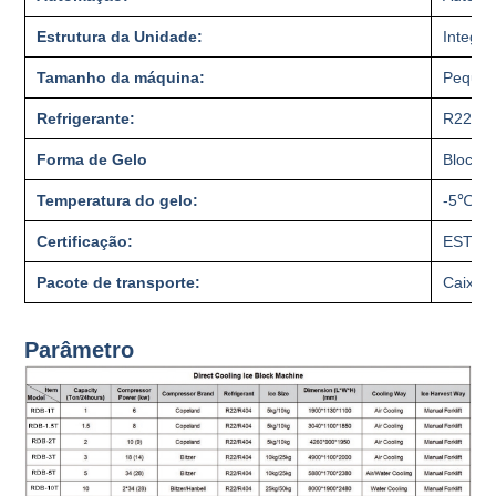
Estrutura da Unidade:
Integra
Tamanho da máquina:
Peque
Refrigerante:
R22,R5
Forma de Gelo
Bloco d
Temperatura do gelo:
-5℃~-
Certificação:
ESTA
Pacote de transporte:
Caixa 
Parâmetro