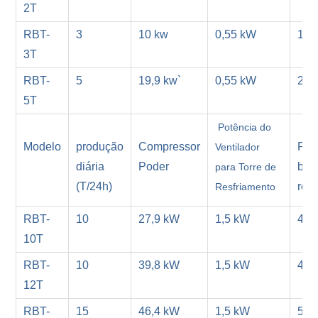
2T
RBT-
3
10 kw
0,55 kW
1,5
3T
RBT-
5
19,9 kw`
0,55 kW
2,2
5T
Potência do
Modelo
produção
Compressor
Pot
Ventilador
diária
Poder
bom
para Torre de
(T/24h)
res
Resfriamento
RBT-
10
27,9 kW
1,5 kW
4 k
10T
RBT-
10
39,8 kW
1,5 kW
4 k
12T
RBT-
15
46,4 kW
1,5 kW
5 k