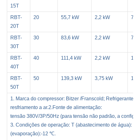
15T
RBT-
20
55,7 kW
2,2 kW
7,5
20T
RBT-
30
83,6 kW
2,2 kW
7,5
30T
RBT-
40
111,4 kW
2,2 kW
11 
40T
RBT-
50
139,3 kW
3,75 kW
15 
50T
1. Marca do compressor: Bitzer /Franscold; Refrigerante: R
resfriamento a ar.2.Fonte de alimentação:
tensão 380V/3P/50Hz (para tensão não padrão, a configur
3. Condições de operação: T (abastecimento de água): 20
(evaporação):-12 ℃.