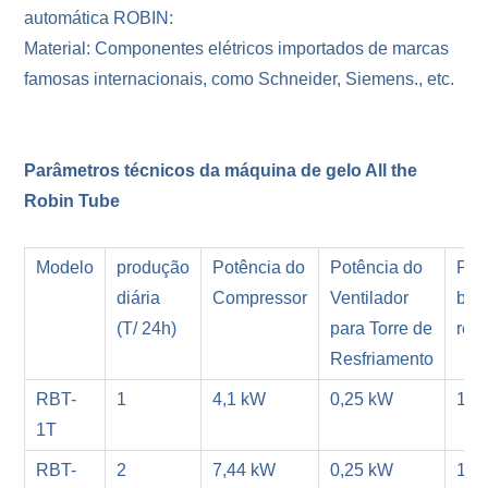
automática ROBIN:
Material: Componentes elétricos importados de marcas
famosas internacionais, como Schneider, Siemens., etc.
Parâmetros técnicos da máquina de gelo All the
Robin Tube
Modelo
produção
Potência do
Potência do
Pot
diária
Compressor
Ventilador
bom
(T/ 24h)
para Torre de
res
Resfriamento
RBT-
1
4,1 kW
0,25 kW
1,1
1T
RBT-
2
7,44 kW
0,25 kW
1,5