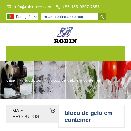

info@robinnice.com
+86-185-9607-7851


Português

Toggl
casa
>
produtos
>
bloco de gelo em contêiner
MAIS
bloco de gelo em
PRODUTOS
contêiner